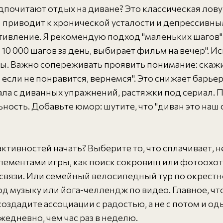
едпочитают отдых на диване? Это классическая ло
приводит к хронической усталости и депрессивным
отивление. Я рекомендую подход "маленьких шагов
10 000 шагов за день, выбирает фильм на вечер". 
ы. Важно сопереживать проявить понимание: скажит
 если не понравится, вернемся". Это снижает барьер
ачала с диванных упражнений, растяжки под сериал
ность. Добавьте юмор: шутите, что "диван это наш 
тивностей начать? Выберите то, что сплачивает, н
элементами игры, как поиск сокровищ или фотоохот
связи. Или семейный велосипедный тур по окрестно
д музыку или йога-челлендж по видео. Главное, ч
 создадите ассоциации с радостью, а не с потом и 
жедневно, чем час раз в неделю.