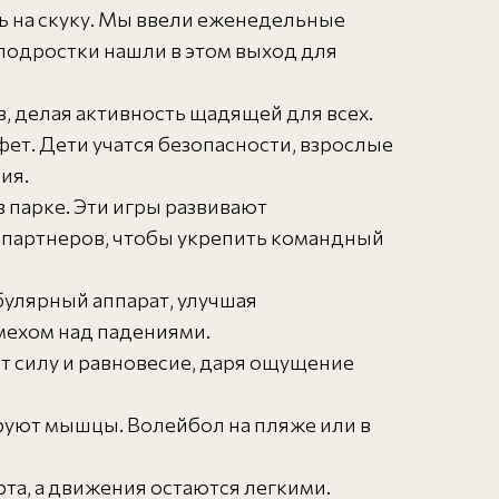
ь на скуку. Мы ввели еженедельные
 подростки нашли в этом выход для
в, делая активность щадящей для всех.
фет. Дети учатся безопасности, взрослые
ия.
 парке. Эти игры развивают
я партнеров, чтобы укрепить командный
булярный аппарат, улучшая
смехом над падениями.
ают силу и равновесие, даря ощущение
руют мышцы. Волейбол на пляже или в
рта, а движения остаются легкими.