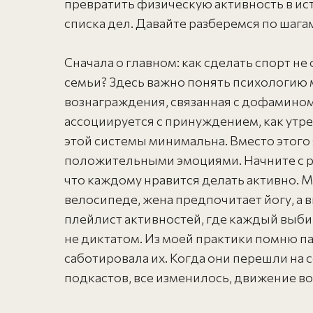
превратить физическую активность в исто
списка дел. Давайте разберемся по шагам
Сначала о главном: как сделать спорт не
семьи? Здесь важно понять психологию м
вознаграждения, связанная с дофамином
ассоциируется с принуждением, как утре
этой системы минимальна. Вместо этого 
положительными эмоциями. Начните с раз
что каждому нравится делать активно. М
велосипеде, жена предпочитает йогу, а 
плейлист активностей, где каждый выбир
не диктатом. Из моей практики помню па
саботировала их. Когда они перешли на
подкастов, все изменилось, движение во