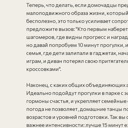
Теперь, что делать, если домочадцы пр
малоподвижного образа жизни, который 
бесполезно, это только усиливает сопр
предложите вызов: "Кто первым наберет 
шагомеров, где видны прогресс и наград
но давай попробуем 10 минут прогулки, и
семья, где дети залипали в гаджетах, н
играм, и диван потерял свою притягатель
кроссовками".
Наконец, с каких общих объединяющих ак
Идеально подойдут прогулки в парке с 
гормоны счастья, и укрепляет семейные 
погода не позволяет, домашние танцы по
возрастов и уровней подготовки. Так вы
важнее интенсивности: лучше 15 минут е