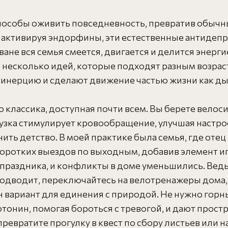
способы оживить повседневность, превратив обычны
 активируя эндорфины, эти естественные антидепр
ване вся семья смеется, двигается и делится энергие
 несколько идей, которые подходят разным возраст
 инерцию и сделают движение частью жизни как ды
о классика, доступная почти всем. Вы берете велос
рузка стимулирует кровообращение, улучшая настрое
ть детство. В моей практике была семья, где отец 
 коротких выездов по выходным, добавив элемент и
 праздника, и конфликты в доме уменьшились. Ведь 
подводит, переключайтесь на велотренажеры дома, 
н вариант для единения с природой. Не нужно горн
тонин, помогая бороться с тревогой, и дают прост
превратите прогулку в квест по сбору листьев или 