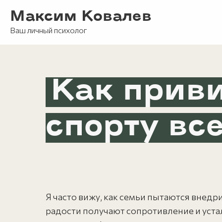
Максим Ковалев
Ваш личный психолог
Как приви
спорту вс
Я часто вижу, как семьи пытаются внедр
радости получают сопротивление и устал