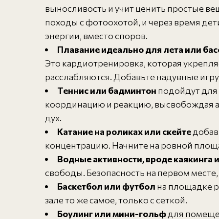
выносливость и учит ценить простые ве
походы с фотоохотой, и через время дет
энергии, вместо споров.
Плавание идеально для лета или бас
Это кардиотренировка, которая укрепляе
расслабляются. Добавьте надувные игрушк
Теннис или бадминтон
подойдут для 
координацию и реакцию, высвобождая ад
дух.
Катание на роликах или скейте
добави
концентрацию. Начните на ровной площад
Водные активности, вроде каякинга
свободы. Безопасность на первом месте, 
Баскетбол или футбол
на площадке р
зале то же самое, только с сеткой.
Боулинг или мини-гольф
для помещен