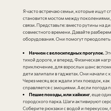
Я часто встречаю семьи, которые ищут 
становится мостом между поколениями,
связи. Представьте: вместо рутины на ди
совместного времени. Давайте разберем
оборудования. Они помогут преодолеть
Начнем с велосипедных прогулок.
Эт
тихой дороге, и вперед. Физическая наг
приключение, для взрослых шанс вспомни
дети залипали в гаджетах. Они начали с
Через месяц все ждали этих поездок, как
справляется с эмоциями. А если погода 
Пешие походы, или хайкинг
, еще оди
городского парка. Шаги активируют серо
Соберите рюкзаки с водой и перекусом, 