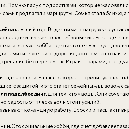
щи. Помню пару с подростками, которые жаловалис
и сами предлагали маршруты. Семья стала ближе, а
сейна
круглый год. Вода снимает нагрузку с суставо
т сердце и легкие, плюс забавные игры вроде эста
и, и вот уже хобби, где никто не чувствует давлен
динамики. Ракетки недорогие, а корт можно найти в
реналин без перегрузок. Играйте парами, череду
т адреналина. Баланс и скорость тренируют вести
ке, с защитой, и это станет семейным вызовом с 
 или паддлбординг
, для тех, кто у воды. Они сочет
но радость от плеска волн стоит усилий.
азвивают командную работу. Броски и пасы активи
ий. Это социальные хобби, где счет добавляет аза