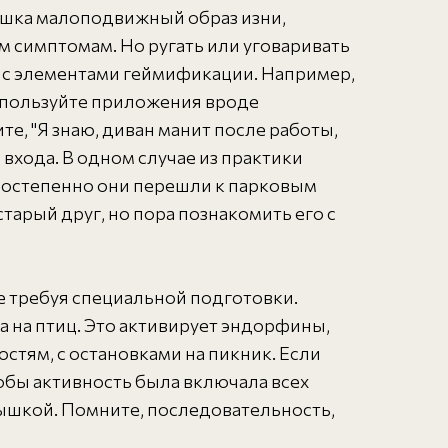
вушка малоподвижный образ изни,
 симптомам. Но ругать или уговаривать
" с элементами геймификации. Например,
Используйте приложения вроде
е, "Я знаю, диван манит после работы,
 входа. В одном случае из практики
. Постепенно они перешли к парковым
старый друг, но пора познакомить его с
е требуя специальной подготовки.
а на птиц. Это активирует эндорфины,
стям, с остановками на пикник. Если
тобы активность была включала всех
одышкой. Помните, последовательность,