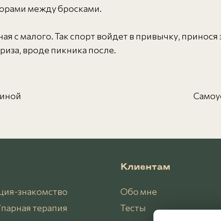
ворами между бросками.
ная с малого. Так спорт войдет в привычку, принося 
риза, вроде пикника после.
щиной
Самоу
Клиентам
ция-знакомство
Обо мне
парная терапия
Тесты