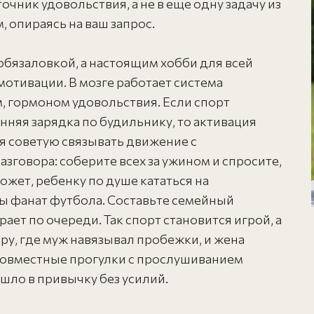
чник удовольствия, а не в еще одну задачу из
, опираясь на ваш запрос.
 обязаловкой, а настоящим хобби для всей
отивации. В мозге работает система
, гормоном удовольствия. Если спорт
нняя зарядка по будильнику, то активация
я советую связывать движение с
говора: соберите всех за ужином и спросите,
ожет, ребенку по душе кататься на
вы фанат футбола. Составьте семейный
ает по очереди. Так спорт становится игрой, а
ру, где муж навязывал пробежки, и жена
 совместные прогулки с прослушиванием
шло в привычку без усилий.