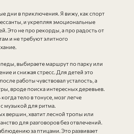
е дни в приключения. Я вижу, как спорт
ессанты, и укрепляя эмоциональные
й. Это не про рекорды, а про радость от
ам и не требуют элитного
хание.
ипеды, выбираете маршрут по парку или
ние и снижая стресс. Для детей это
после работы чувствовал усталость, а
гры, вроде поиска интересных деревьев.
когда тело в тонусе, мозг легче
с музыкой для ритма.
ых вершин, хватит лесной тропы или
ранство для разговоров без отвлечений.
наблюдению за птицами. Это развивает