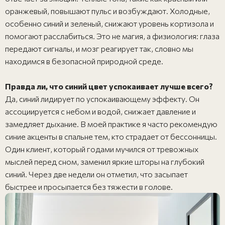
оранжевый, повышают пульс и возбуждают. Холодные,
особенно синий и зеленый, снижают уровень кортизола и
помогают расслабиться. Это не магия, а физиология: глаза
передают сигналы, и мозг реагирует так, словно мы
находимся в безопасной природной среде.
Правда ли, что синий цвет успокаивает лучше всего?
Да, синий лидирует по успокаивающему эффекту. Он
ассоциируется с небом и водой, снижает давление и
замедляет дыхание. В моей практике я часто рекомендую
синие акценты в спальне тем, кто страдает от бессонницы.
Один клиент, который годами мучился от тревожных
мыслей перед сном, заменил яркие шторы на глубокий
синий. Через две недели он отметил, что засыпает
быстрее и просыпается без тяжести в голове.