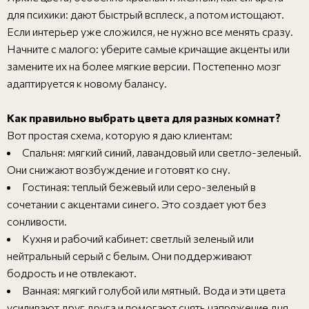
для психики: дают быстрый всплеск, а потом истощают.
Если интерьер уже сложился, не нужно все менять сразу.
Начните с малого: уберите самые кричащие акценты или
замените их на более мягкие версии. Постепенно мозг
адаптируется к новому балансу.
Как правильно выбрать цвета для разных комнат?
Вот простая схема, которую я даю клиентам:
Спальня: мягкий синий, лавандовый или светло-зеленый.
Они снижают возбуждение и готовят ко сну.
Гостиная: теплый бежевый или серо-зеленый в
сочетании с акцентами синего. Это создает уют без
сонливости.
Кухня и рабочий кабинет: светлый зеленый или
нейтральный серый с белым. Они поддерживают
бодрость и не отвлекают.
Ванная: мягкий голубой или мятный. Вода и эти цвета
усиливают друг друга и помогают снять напряжение дня.